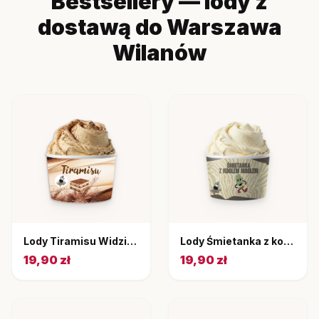
Bestsellery — lody z
dostawą do Warszawa
Wilanów
Lody Tiramisu Widziały Gały Co Brały 220 ml
Lody Śmietanka z koglem moglem Widziały Gały Co Brały 220 ml
19,90 zł
19,90 zł