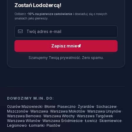
Zostań Lodożercą!
Odbierz
-10% na pierwsze zamówienie
i dowiaduj się o nowych
smakach jako pierwszy.
Zapisz mnie
Szanujemy Twoją prywatność. Zero spamu.
DOWOZIMY M.IN. DO:
Ożarów Mazowiecki
•
Błonie
•
Piaseczno
•
Żyrardów
•
Sochaczew
•
Mszczonów
•
Warszawa
•
Warszawa Mokotów
•
Warszawa Ursynów
•
Warszawa Bemowo
•
Warszawa Włochy
•
Warszawa Targówek
•
Warszawa Wilanów
•
Warszawa Śródmieście
•
Łowicz
•
Skierniewice
•
Legionowo
•
Łomianki
•
Piastów