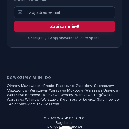
Zapisz mnie
Szanujemy Twoją prywatność. Zero spamu.
DOWOZIMY M.IN. DO:
Ożarów Mazowiecki
•
Błonie
•
Piaseczno
•
Żyrardów
•
Sochaczew
•
Mszczonów
•
Warszawa
•
Warszawa Mokotów
•
Warszawa Ursynów
•
Warszawa Bemowo
•
Warszawa Włochy
•
Warszawa Targówek
•
Warszawa Wilanów
•
Warszawa Śródmieście
•
Łowicz
•
Skierniewice
•
Legionowo
•
Łomianki
•
Piastów
© 2026
WGCB Sp. z o.o.
Regulamin
Polityka Prywatności