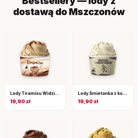
Bestsellery — lody z
dostawą do Mszczonów
Lody Tiramisu Widziały Gały Co Brały 220 ml
Lody Śmietanka z koglem moglem Widziały Gały Co Brały 220 ml
19,90 zł
19,90 zł